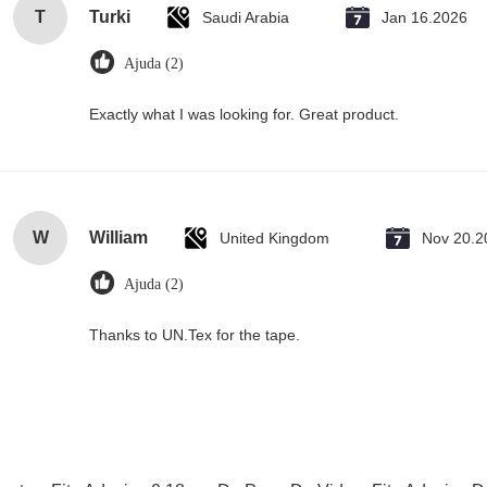
T
Turki
Saudi Arabia
Jan 16.2026
Ajuda (2)
Exactly what I was looking for. Great product.
W
William
United Kingdom
Nov 20.2
Ajuda (2)
Thanks to UN.Tex for the tape.