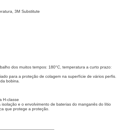
peratura, 3M Substitute
balho dos muitos tempos: 180°C, temperatura a curto prazo:
riado para a proteção de colagem na superfície de vários perfis.
 da bobina.
a H-classe
 isolação e o envolvimento de baterias do manganês do lítio
ica que protege a proteção.