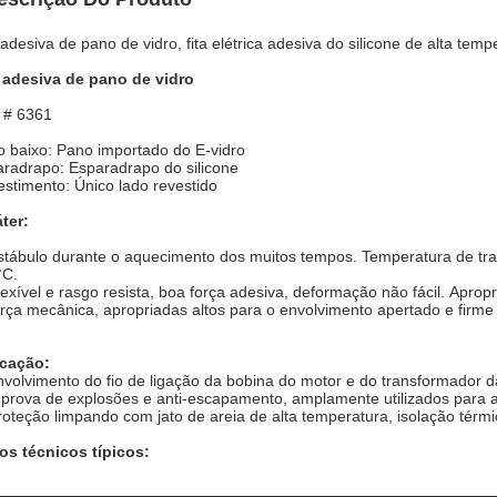
 adesiva de pano de vidro, fita elétrica adesiva do silicone de alta tem
 adesiva de pano de vidro
 # 6361
 baixo: Pano importado do E-vidro
radrapo: Esparadrapo do silicone
stimento: Único lado revestido
ter:
stábulo durante o aquecimento dos muitos tempos. Temperatura de tra
°C.
lexível e rasgo resista, boa força adesiva, deformação não fácil. Aprop
orça mecânica, apropriadas altos para o envolvimento apertado e firme
icação:
nvolvimento do fio de ligação da bobina do motor e do transformador d
 prova de explosões e anti-escapamento, amplamente utilizados para a
roteção limpando com jato de areia de alta temperatura, isolação térm
os técnicos típicos: