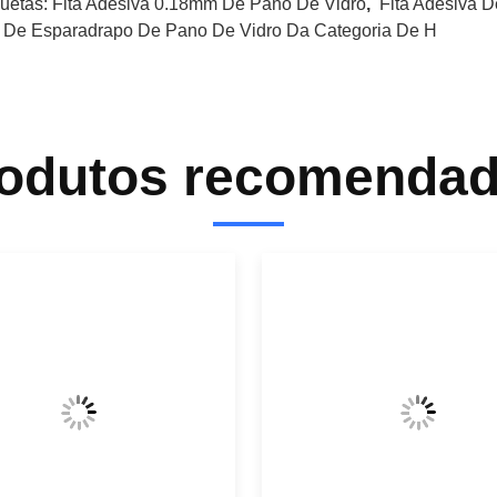
quetas:
Fita Adesiva 0.18mm De Pano De Vidro
,
Fita Adesiva 
a De Esparadrapo De Pano De Vidro Da Categoria De H
odutos recomenda