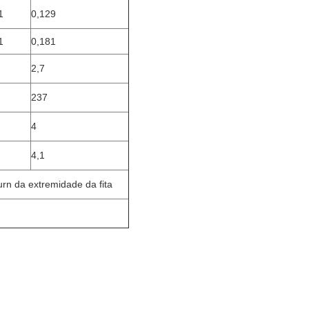
1
0,129
1
0,181
2,7
237
4
4,1
n da extremidade da fita