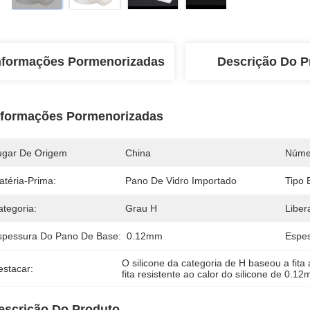
nformações Pormenorizadas
Descrição Do P
nformações Pormenorizadas
ugar De Origem
China
Núme
atéria-Prima:
Pano De Vidro Importado
Tipo 
ategoria:
Grau H
Liber
spessura Do Pano De Base:
0.12mm
Espes
O silicone da categoria de H baseou a fita
estacar:
fita resistente ao calor do silicone de 0.1
escrição Do Produto