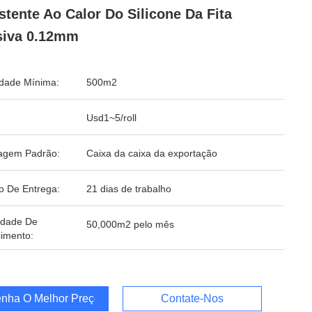
stente Ao Calor Do Silicone Da Fita
siva 0.12mm
dade Mínima:
500m2
Usd1~5/roll
agem Padrão:
Caixa da caixa da exportação
o De Entrega:
21 dias de trabalho
idade De
50,000m2 pelo mês
imento:
nha O Melhor Preço
Contate-Nos