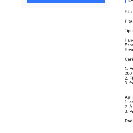
Fita
Fita
Tipo
Pano
Espa
Reve
Cará
1.
E
200
2. F
3. f
Apl
1.
e
2. À
3. P
Dad