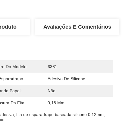
roduto
Avaliações E Comentários
ro Do Modelo
6361
Esparadrapo:
Adesivo De Silicone
ando Papel:
Não
sura Da Fita:
0,18 Mm
 adesiva
, 
fita de esparadrapo baseada silicone 0.12mm
, 
2mm