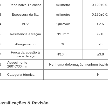
1
Pano baixo Thicness
milímetro
0.120±0.0
3
Espessura da fita
milímetro
0.180±0.0
4
BDV
Quilovolt
≥2.5
5
Resistência à tração
N/10mm
≥210
6
Alongamento
%
≥3
Força da adesão à
7
N/10mm
≥3.8
placa de aço
Aquecimento
8
Nenhuma deformação, nenhum backtur
260°C/30min
9
Categoria térmica
H
lassificações & Revisão