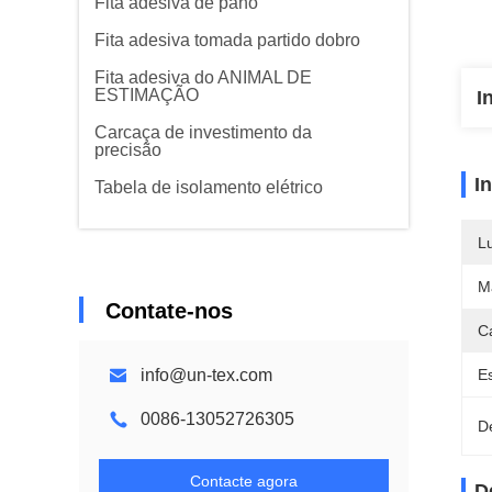
Fita adesiva de pano
Fita adesiva tomada partido dobro
Fita adesiva do ANIMAL DE
ESTIMAÇÃO
I
Carcaça de investimento da
precisão
I
Tabela de isolamento elétrico
L
M
Contate-nos
C
info@un-tex.com
E
0086-13052726305
D
Contacte agora
D