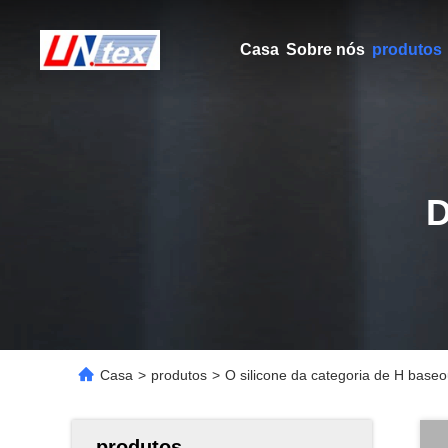
Casa
Sobre nós
produtos
Casa
>
produtos
>
O silicone da categoria de H baseou
produtos