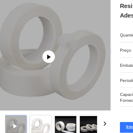
Resi
Ade
Quanti
Preço:
Embal
Períod
Capac
Fornec
Obte