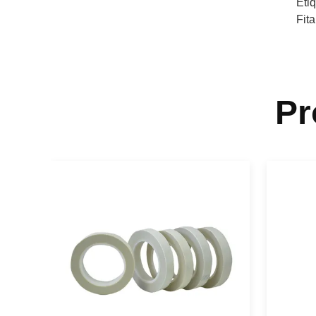
Eti
Fit
Pr