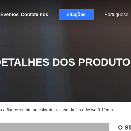
Eventos
Contate-nos
citações
Portuguese
DETALHES DOS PRODUTO
 a fita resistente ao calor do silicone da fita adesiva 0.12mm
O Si