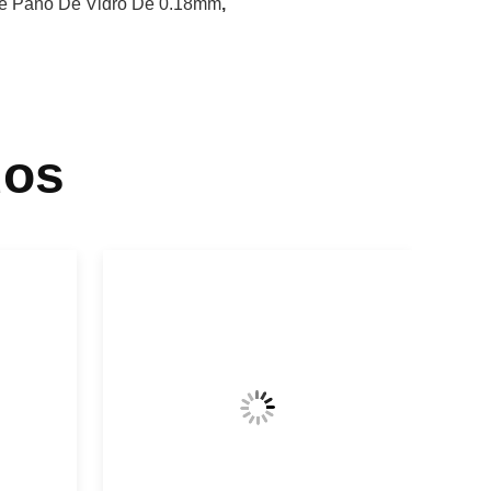
De Pano De Vidro De 0.18mm
,
dos