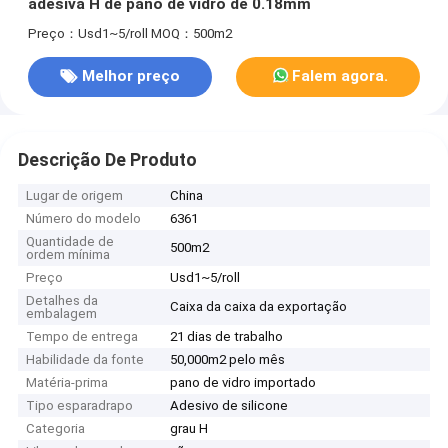
adesiva H de pano de vidro de 0.18mm
Preço：Usd1~5/roll
MOQ：500m2
Melhor preço
Falem agora.
Descrição De Produto
Lugar de origem
China
Número do modelo
6361
Quantidade de
500m2
ordem mínima
Preço
Usd1~5/roll
Detalhes da
Caixa da caixa da exportação
embalagem
Tempo de entrega
21 dias de trabalho
Habilidade da fonte
50,000m2 pelo mês
Matéria-prima
pano de vidro importado
Tipo esparadrapo
Adesivo de silicone
Categoria
grau H