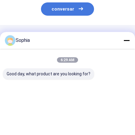
conversar
Produtos Recomendados
Sophia
6:29 AM
Good day, what product are you looking for?
Fita de pano de vidro
Categoria da fita
Espessura ade
da espessura da
adesiva H do silicone
base de silicon
classe 0.16mm de F
da fita adesiva da
fita 180um de
com forro da
fibra de vidro para a
da fibra de vid
liberação
isolação
categoria H
Melhor preço
Melhor preço
Melhor pr