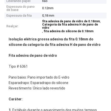
Liberando papel
não
Espessura do pano
0.12mm
de base
Espessura da fita
0,18 mm
,
fita adesiva de pano de vidro de 0.18mm
Categoria da fita adesiva H de pano de
Realçar:
vidro
,
fita adesiva do silicone de 0.18mm
Isolação elétrica grossa adesiva da fita 0.18mm do
silicone da categoria da fita adesiva H de pano de vidro
Fita adesiva de pano de vidro
Tipo # 6361
Pano baixo: Pano importado do E-vidro
Esparadrapo: Esparadrapo do silicone
Revestimento: Único lado revestido
Caráter:
1.
Estábulo durante o aquecimento dos muitos tempos.