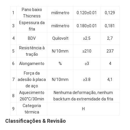
Pano baixo
1
milímetro
0.120±0.01
0,129
Thicness
Espessura da
3
milímetro
0.180±0.01
0,181
fita
4
BDV
Quilovolt
≥2.5
2,7
Resistência à
5
N/10mm
≥210
237
tração
6
Alongamento
%
≥3
4
Força da
7
adesão à placa
N/10mm
≥3.8
4,1
de aço
Aquecimento
Nenhuma deformação, nenhum
8
Casa
260°C/30min
backturn da extremidade da fita
Categoria
9
H
Produtos
térmica
Classificações & Revisão
Sobre nós