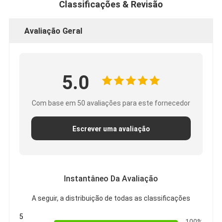
Classificações & Revisão
Excursão da fábrica
Avaliação Geral
Controle da qualidade
Contacte-nos
5.0
Fita adesiva da isolação
Com base em 50 avaliações para este fornecedor
Fita da isolação de pano de vidro
Escrever uma avaliação
Fita resistente ao calor da isolação
Fita adesiva de pano de vidro
Instantâneo Da Avaliação
Fita adesiva do filme do Polyimide
A seguir, a distribuição de todas as classificações
Fita de esparadrapo da folha de alumínio
5
100%