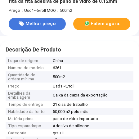
fita da fita adesiva de pano de vidro de 0.12mm
Preço：Usd1~5/roll
MOQ：500m2
Melhor preço
Falem agora.
Descrição De Produto
Lugar de origem
China
Número do modelo
6361
Quantidade de
500m2
ordem mínima
Preço
Usd1~5/roll
Detalhes da
Caixa da caixa da exportação
embalagem
Tempo de entrega
21 dias de trabalho
Habilidade da fonte
50,000m2 pelo mês
Matéria-prima
pano de vidro importado
Tipo esparadrapo
Adesivo de silicone
Categoria
grau H