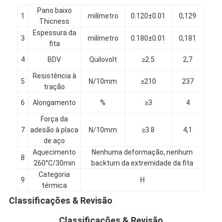
Pano baixo
1
milímetro
0.120±0.01
0,129
Thicness
Espessura da
3
milímetro
0.180±0.01
0,181
fita
4
BDV
Quilovolt
≥2.5
2,7
Resistência à
5
N/10mm
≥210
237
tração
6
Alongamento
%
≥3
4
Força da
7
adesão à placa
N/10mm
≥3.8
4,1
de aço
Aquecimento
Nenhuma deformação, nenhum
8
260°C/30min
backturn da extremidade da fita
Casa
Categoria
9
H
térmica
Produtos
Classificações & Revisão
Sobre nós
Classificações & Revisão