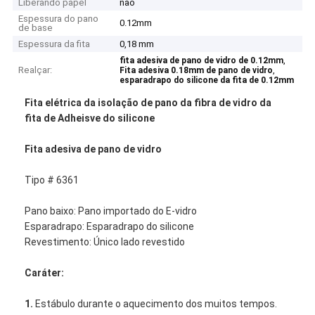
Liberando papel
não
Espessura do pano
0.12mm
de base
Espessura da fita
0,18 mm
,
fita adesiva de pano de vidro de 0.12mm
Realçar:
,
Fita adesiva 0.18mm de pano de vidro
esparadrapo do silicone da fita de 0.12mm
Fita elétrica da isolação de pano da fibra de vidro da
fita de Adheisve do silicone
Fita adesiva de pano de vidro
Tipo # 6361
Pano baixo: Pano importado do E-vidro
Esparadrapo: Esparadrapo do silicone
Revestimento: Único lado revestido
Caráter:
1.
Estábulo durante o aquecimento dos muitos tempos.