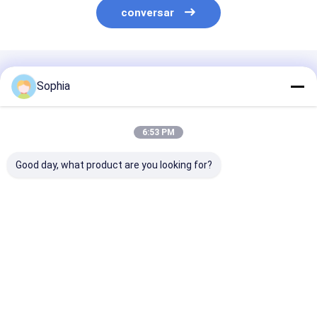
conversar
Produtos Recomendados
Sophia
6:53 PM
Good day, what product are you looking for?
Fita de pano de vidro
Categoria da fita
Espessura ade
da espessura da
adesiva H do silicone
base de silicon
classe 0.16mm de F
da fita adesiva da
fita 180um de
com forro da
fibra de vidro para a
da fibra de vid
liberação
isolação
categoria H
Melhor preço
Melhor preço
Melhor pr
Casa
Mapa do
Fale
Desktop