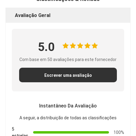
Excursão da fábrica
Avaliação Geral
Controle da qualidade
Contacte-nos
5.0
Fita adesiva da isolação
Com base em 50 avaliações para este fornecedor
Fita da isolação de pano de vidro
Escrever uma avaliação
Fita resistente ao calor da isolação
Fita adesiva de pano de vidro
Instantâneo Da Avaliação
Fita adesiva do filme do Polyimide
A seguir, a distribuição de todas as classificações
Fita de esparadrapo da folha de alumínio
5
100%
estrelas