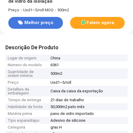
de vidro da isolação
Preço：Usd1~5/roll
MOQ：500m2
Melhor preço
Falem agora.
Descrição De Produto
Lugar de origem
China
Número do modelo
6361
Quantidade de
500m2
ordem mínima
Preço
Usd1~5/roll
Detalhes da
Caixa da caixa da exportação
embalagem
Tempo de entrega
21 dias de trabalho
Habilidade da fonte
50,000m2 pelo mês
Matéria-prima
pano de vidro importado
Tipo esparadrapo
Adesivo de silicone
Categoria
grau H