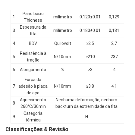
Pano baixo
1
milímetro
0.120±0.01
0,129
Thicness
Espessura da
3
milímetro
0.180±0.01
0,181
fita
4
BDV
Quilovolt
≥2.5
2,7
Resistência à
5
N/10mm
≥210
237
tração
6
Alongamento
%
≥3
4
Força da
7
adesão à placa
N/10mm
≥3.8
4,1
de aço
Aquecimento
Nenhuma deformação, nenhum
Casa
8
260°C/30min
backturn da extremidade da fita
Categoria
Produtos
9
H
térmica
Sobre nós
Classificações & Revisão