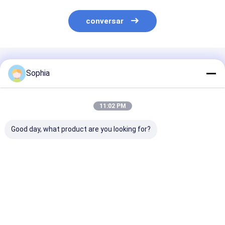
conversar
Produtos Recomendados
Sophia
11:02 PM
Good day, what product are you looking for?
Fita de pano de vidro
Categoria da fita
Espessura ade
da espessura da
adesiva H do silicone
base de silicon
classe 0.16mm de F
da fita adesiva da
fita 180um de
com forro da
fibra de vidro para a
da fibra de vid
liberação
isolação
categoria H
Melhor preço
Melhor preço
Melhor pr