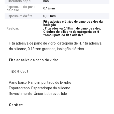
Liberando papel
não
Espessura do pano
0.12mm
de base
Espessura da fita
0,18 mm
Fita adesiva elétrica de pano de vidro da
isolação
Realçar:
,
,
Fita adesiva 0.18mm de pano de vidro
O dobro do silicone da categoria de H
tomou partido fita adesiva
Fita adesiva de pano de vidro, categoria de H, fita adesiva
do silicone, 0.18mm grossos, isolação elétrica
Fita adesiva de pano de vidro
Tipo # 6361
Pano baixo: Pano importado do E-vidro
Esparadrapo: Esparadrapo do silicone
Revestimento: Único lado revestido
Caráter: