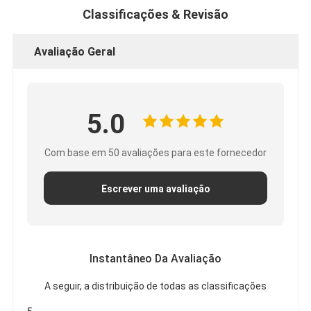
Classificações & Revisão
Excursão da fábrica
Controle da qualidade
Avaliação Geral
Contacte-nos
5.0
Fita adesiva da isolação
Com base em 50 avaliações para este fornecedor
Fita da isolação de pano de vidro
Escrever uma avaliação
Fita resistente ao calor da isolação
Fita adesiva de pano de vidro
Instantâneo Da Avaliação
Fita adesiva do filme do Polyimide
A seguir, a distribuição de todas as classificações
Fita de esparadrapo da folha de alumínio