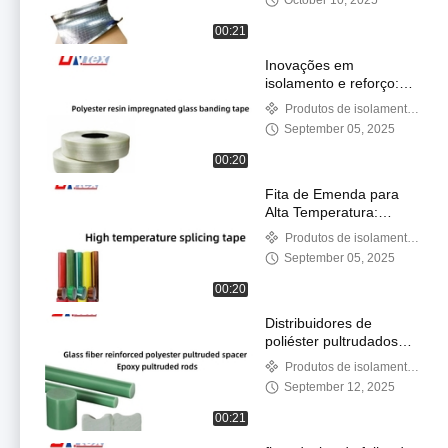
October 10, 2025
contra Umidade, Ar e
Térmica
00:21
Inovações em
isolamento e reforço:
fita de vidro impregnada
Produtos de isolamento
de resina de poliéster
elétrico
September 05, 2025
00:20
Fita de Emenda para
Alta Temperatura:
Desempenho Superior
Produtos de isolamento
para Ambientes
elétrico
September 05, 2025
Extremos
00:20
Distribuidores de
poliéster pultrudados
reforçados com fibras
Produtos de isolamento
de vidro e hastes
elétrico
September 12, 2025
pultrudadas de epoxi
00:21