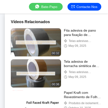
Bate-Papo
Contacte-Nos
Vídeos Relacionados
Fita adesiva de pano
para fixação de
carpetes, para
Telas adesivas
embrulho de tubos e
industriais
May 09, 2025
costura de duto de ar
condicionado, largura
00:32
de 50 mm
Tela adesiva de
borracha sintética de
resina tipo industrial
Telas adesivas
para várias cores
industriais
May 09, 2025
00:36
Papel Kraft com
Revestimento de Folha:
Projetado para
Produtos de isolamento
Proteção Superior
térmico