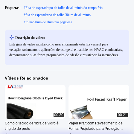
Etiquetas:
#
Fita de esparadrapo da folha de alumínio do tempo frio
#
fita de esparadrapo da folha 30um de alumínio
#
folha 90um de alumínio pegajosa
Descrição do vídeo:
Este guia de vídeo mostra como usar eficazmente esta fita versátil para
vedação.isolamento, e aplicações de uso geral em ambientes HVAC e industriais,
demonstrando suas fortes propriedades de adesão e resistência às intempéries.
Vídeos Relacionados
00:30
00:21
Como o tecido de fibra de vidro é
Papel Kraft com Revestimento de
tingido de preto
Folha: Projetado para Proteção