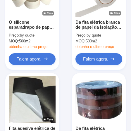
Excursão da fábrica
Controle da qualidade
O silicone
Da fita elétrica branca
esparadrapo de papel
de papel da isolação
Contacte-nos
H da fita da isolação
de Aramid do
Preço:
by quote
Preço:
by quote
de Aramid classifica a
transformador cor
MOQ:
500m2
MOQ:
500m2
isolação elétrica T410
natural
de Nomex
obtenha o ultimo preço
obtenha o ultimo preço
Fita adesiva da isolação
Falem agora.
Falem agora.
Fita da isolação de pano de vidro
Fita resistente ao calor da isolação
Fita adesiva de pano de vidro
Fita adesiva do filme do Polyimide
Fita de esparadrapo da folha de alumínio
Fita adesiva elétrica de
Da fita elétrica