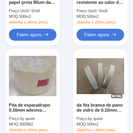
papel preta 80um da
resistente ao calor da
Fita de pano de vidro da folha de alumínio
isolação de Aramid
isolação da categoria
Preço:
Usd1~5/roll
Preço:
Usd1~5/roll
de H o único lado não
MOQ:
Papel Kraft Folhado
500m2
MOQ:
500m2
revestiu nenhuma
isolação elétrica de
obtenha o ultimo preço
obtenha o ultimo preço
papel de liberação
Pano da fibra de vidro da folha de alumínio
Falem agora.
Falem agora.
Fita do Scrim da folha
Fita adesiva de pano
Fita adesiva tomada partido dobro
Fita adesiva do ANIMAL DE ESTIMAÇÃO
Carcaça de investimento da precisão
Fita de esparadrapo
da fita branca de pano
Tabela de isolamento elétrico
0.16mm adesiva
de vidro de 0.10mm
acrílica de pano de
fita adesiva de papel
Preço:
by quote
Preço:
by quote
vidro da fita da
de Aramid
MOQ:
3000M2
MOQ:
500m2
isolação
obtenha o ultimo preço
obtenha o ultimo preço