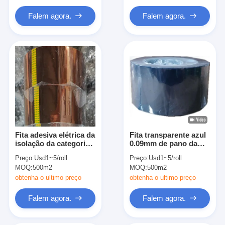
Falem agora.
Falem agora.
Fita adesiva elétrica da
Fita transparente azul
isolação da categoria
0.09mm de pano da
de H com liberação do
isolação do ANIMAL
Preço:
Usd1~5/roll
Preço:
Usd1~5/roll
filme
DE ESTIMAÇÃO
MOQ:
500m2
MOQ:
500m2
resistente ao calor
obtenha o ultimo preço
obtenha o ultimo preço
Falem agora.
Falem agora.