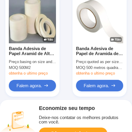
Banda Adesiva de
Banda Adesiva de
Papel Aramid de Alto
Papel de Aramida de
Desempenho de
Classe F com Opções
Preço:
basing on size and quantity
Preço:
quoted as per size and quantity
Classe H Para
de Modelos Múltiples
MOQ:
500M2
MOQ:
500 metros quadrados
Isolamento
obtenha o ultimo preço
obtenha o ultimo preço
Falem agora.
Falem agora.
Economize seu tempo
Deixe-nos contatar os melhores produtos
com você.