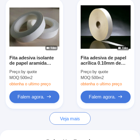
Fita adesiva isolante
Fita adesiva de papel
de papel aramida
acrílica 0.10mm de
sensível à pressão
Aramid 10mm-980mm
Preço:
by quote
Preço:
by quote
acrílica com espessura
MOQ:
500m2
MOQ:
500m2
de 0,10mm
obtenha o ultimo preço
obtenha o ultimo preço
Falem agora.
Falem agora.
Veja mais