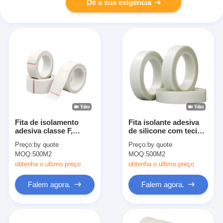
Dê a sua exigência
Fita de isolamento
Fita isolante adesiva
adesiva classe F,
de silicone com tecido
tecido de fibra de
de vidro retardante de
Preço:
by quote
Preço:
by quote
vidro, adesivo acrílico
chamas
MOQ:
500M2
MOQ:
500M2
obtenha o ultimo preço
obtenha o ultimo preço
Falem agora.
Falem agora.