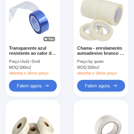
Transparente azul
Chama - enrolamento
resistente ao calor do
autoadesivo branco do
ANIMAL DE
transformador da fita
Preço:
Usd1~5/roll
Preço:
by quote
ESTIMAÇÃO alto da
elétrica retardadora da
MOQ:
500m2
MOQ:
500m2
fita da isolação do
isolação resistente ao
esparadrapo da força
calor
obtenha o ultimo preço
obtenha o ultimo preço
da adesão
Falem agora.
Falem agora.
Casa
Produtos
Sobre nós