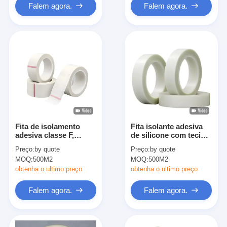
Falem agora.
Falem agora.
Fita de isolamento
Fita isolante adesiva
adesiva classe F,
de silicone com tecido
tecido de fibra de
de vidro retardante de
Preço:
by quote
Preço:
by quote
vidro, adesivo acrílico
chamas
MOQ:
500M2
MOQ:
500M2
obtenha o ultimo preço
obtenha o ultimo preço
Falem agora.
Falem agora.