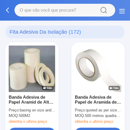
Fita Adesiva Da Isolação
(172)
Banda Adesiva de
Banda Adesiva de
Papel Aramid de Alto
Papel de Aramida de
Desempenho de
Classe F com Opções
Preço:
basing on size and quantity
Preço:
quoted as per size and quantity
Classe H Para
de Modelos Múltiples
MOQ:
500M2
MOQ:
500 metros quadrados
Isolamento
obtenha o ultimo preço
obtenha o ultimo preço