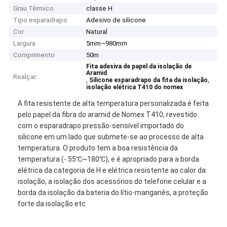
Grau Térmico
classe H
Tipo esparadrapo
Adesivo de silicone
Cor
Natural
Largura
5mm~980mm
Comprimento
50m
Fita adesiva de papel da isolação de
Aramid
Realçar:
,
,
Silicone esparadrapo da fita da isolação
isolação elétrica T410 do nomex
A fita resistente de alta temperatura personalizada é feita
pelo papel da fibra do aramid de Nomex T410, revestido
com o esparadrapo pressão-sensível importado do
silicone em um lado que submete-se ao processo de alta
temperatura. O produto tem a boa resistência da
temperatura (- 55℃~180℃), e é apropriado para a borda
elétrica da categoria de H e elétrica resistente ao calor da
isolação, a isolação dos acessórios do telefone celular e a
borda da isolação da bateria do lítio-manganês, a proteção
forte da isolação etc.