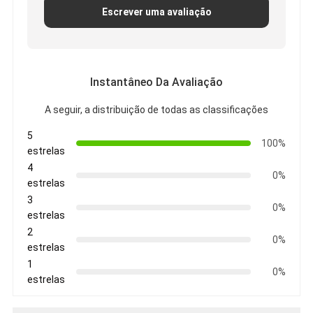
Escrever uma avaliação
Excursão da fábrica
Controle da qualidade
Contacte-nos
Instantâneo Da Avaliação
A seguir, a distribuição de todas as classificações
5
Fita adesiva da isolação
100%
estrelas
Fita da isolação de pano de vidro
4
0%
estrelas
Fita resistente ao calor da isolação
3
0%
estrelas
Fita adesiva de pano de vidro
2
0%
estrelas
Fita adesiva do filme do Polyimide
1
0%
estrelas
Fita de esparadrapo da folha de alumínio