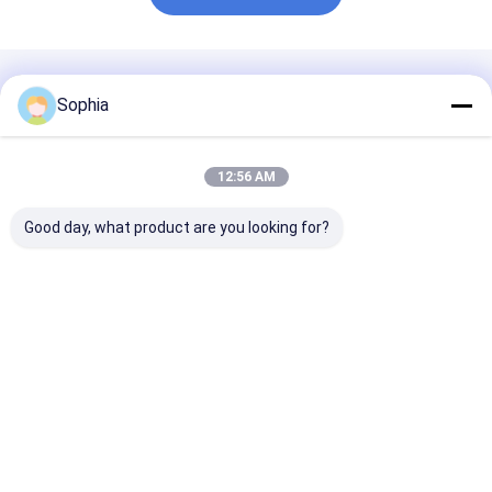
Produtos Recomendados
Sophia
12:56 AM
Good day, what product are you looking for?
Fita PTFE
Isolação elétrica
Fita PTFE ref
profissional para
autoextinguível de
com fibra de vi
vedação de rosca de
fita de PVC
antiaderente d
tubo – resistente a
retardante de chama
temperatura p
altas temperaturas e
para chicote de fios
selagem térmi
Melhor preço
Melhor preço
Melhor pr
corrosão
e proteção de cabos
Casa
Mapa do
Fale
Desktop
Site
Conosco
Site