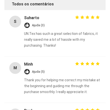
Fita de pano de vidro da folha de alumínio
Todos os comentários
Papel Kraft Folhado
Suharto
S
Pano da fibra de vidro da folha de alumínio
Ajuda (3)
UN.Tex has such a great selection of fabrics, it
Fita do Scrim da folha
really saved me a lot of hassle with my
purchasing. Thanks!
Fita adesiva de pano
Fita adesiva tomada partido dobro
Minh
M
Fita adesiva do ANIMAL DE ESTIMAÇÃO
Ajuda (5)
Carcaça de investimento da precisão
Thank you for helping me correct my mistake at
the beginning and guiding me through the
Tabela de isolamento elétrico
purchase smoothly. I really appreciate it.