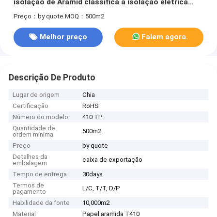
isolação de Aramid classifica a isolação elétrica
T410 de Nomex
Preço：by quote
MOQ：500m2
Melhor preço
Falem agora.
Descrição De Produto
Lugar de origem
Chia
Certificação
RoHS
Número do modelo
410 TP
Quantidade de
500m2
ordem mínima
Preço
by quote
Detalhes da
caixa de exportação
embalagem
Tempo de entrega
30days
Termos de
L/C, T/T, D/P
pagamento
Habilidade da fonte
10,000m2
Material
Papel aramida T410