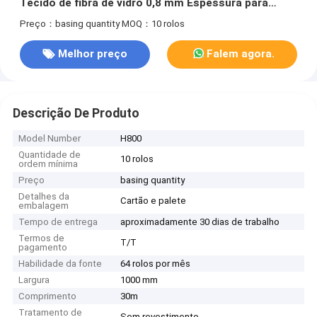
Tecido de fibra de vidro 0,8 mm Espessura para
soluções de embalagem flexíveis
Preço：basing quantity
MOQ：10 rolos
Melhor preço
Falem agora.
Descrição De Produto
Model Number
H800
Quantidade de
10 rolos
ordem mínima
Preço
basing quantity
Detalhes da
Cartão e palete
embalagem
Tempo de entrega
aproximadamente 30 dias de trabalho
Termos de
T/T
pagamento
Habilidade da fonte
64 rolos por mês
Largura
1000 mm
Comprimento
30m
Tratamento de
Sem revestimento