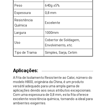
Excursão da fábrica
Peso
640g ±5%
Espessura
0,8 mm
Controle da qualidade
Resistência
Excelente
Contacte-nos
Química
Largura
1000mm
Cobertor de Soldagem,
Uso
Envolvimento, etc.
Fita adesiva da isolação
Tipo de Trama
Simples, Sarja, Cetim
Fita da isolação de pano de vidro
Fita resistente ao calor da isolação
Aplicações:
Fita adesiva de pano de vidro
A Fita de Isolamento Resistente ao Calor, número do
modelo H800, originária da China, é um produto
versátil adequado para uma ampla gama de
Fita adesiva do filme do Polyimide
aplicações devido aos seus atributos excepcionais.
Com uma espessura de 0,8 mm, esta fita oferece
Fita de esparadrapo da folha de alumínio
excelente resistência química, tornando-a ideal para
ambientes exigentes.