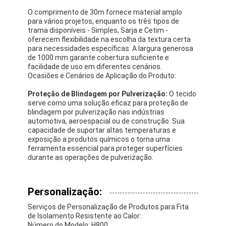
Fita de pano de vidro da folha de alumínio
O comprimento de 30m fornece material amplo
para vários projetos, enquanto os três tipos de
Papel Kraft Folhado
trama disponíveis - Simples, Sarja e Cetim -
oferecem flexibilidade na escolha da textura certa
para necessidades específicas. A largura generosa
Pano da fibra de vidro da folha de alumínio
de 1000 mm garante cobertura suficiente e
facilidade de uso em diferentes cenários.
Fita do Scrim da folha
Ocasiões e Cenários de Aplicação do Produto:
Proteção de Blindagem por Pulverização:
O tecido
Fita adesiva de pano
serve como uma solução eficaz para proteção de
blindagem por pulverização nas indústrias
Fita adesiva tomada partido dobro
automotiva, aeroespacial ou de construção. Sua
capacidade de suportar altas temperaturas e
exposição a produtos químicos o torna uma
Fita adesiva do ANIMAL DE ESTIMAÇÃO
ferramenta essencial para proteger superfícies
durante as operações de pulverização.
Carcaça de investimento da precisão
Tabela de isolamento elétrico
Personalização:
Serviços de Personalização de Produtos para Fita
de Isolamento Resistente ao Calor:
Número do Modelo: H800