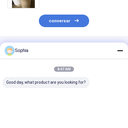
conversar
Produtos Recomendados
Sophia
8:47 AM
Good day, what product are you looking for?
Fita resistente de
Espessura de nylon
Fio de pano de 
alta temperatura da
de cura de nylon da
cerâmica refo
fita de papel de fibra
fita 66 0.31mm da
com espessura
de aramida da classe
vulcanização
~ 5 mm
F
Melhor preço
Melhor preço
Melhor pr