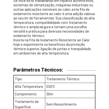
Se você está trabalhando em reparos automotivos,
sistemas de climatização, máquinas industriais ou
outras aplicações sensíveis ao calor, esta fita de
isolamento resistente ao calor é uma adição valiosa
ao seu kit de ferramentas. Sua classificação de alta
temperatura, compatibilidade com tratamento
térmico e ampla largura a tornam uma escolha
versátil e prática para diversas necessidades de
isolamento térmico.
Invista na Fita de Isolamento Resistente ao Calor
hoje e experimente os benefícios da proteção
térmica superior, ligação de juntas e tranquilidade
em ambientes de alta temperatura.
Parâmetros Técnicos:
Tipo
Tratamento Térmico
Casa
Alta Temperatura
550℃
Produtos
Comprimento
30m
Tratamento de
Sobre nós
Sem Revestimento
Superfície