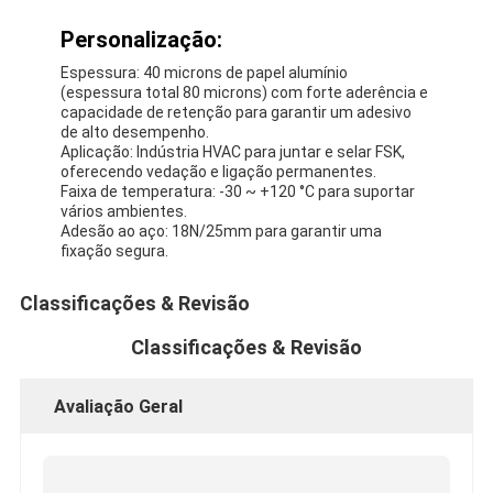
Fita de pano de vidro da folha de alumínio
Personalização:
Papel Kraft Folhado
Espessura: 40 microns de papel alumínio
(espessura total 80 microns) com forte aderência e
Pano da fibra de vidro da folha de alumínio
capacidade de retenção para garantir um adesivo
de alto desempenho.
Aplicação: Indústria HVAC para juntar e selar FSK,
Fita do Scrim da folha
oferecendo vedação e ligação permanentes.
Faixa de temperatura: -30 ~ +120 °C para suportar
Fita adesiva de pano
vários ambientes.
Adesão ao aço: 18N/25mm para garantir uma
fixação segura.
Fita adesiva tomada partido dobro
Classificações & Revisão
Fita adesiva do ANIMAL DE ESTIMAÇÃO
Classificações & Revisão
Carcaça de investimento da precisão
Tabela de isolamento elétrico
Avaliação Geral