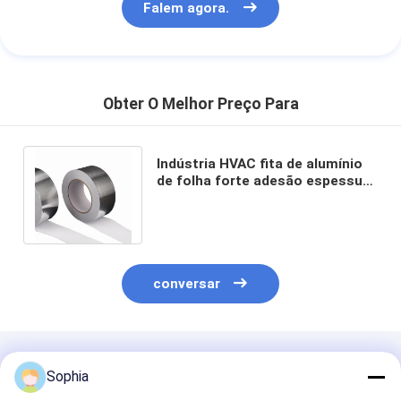
Falem agora.
Obter O Melhor Preço Para
Indústria HVAC fita de alumínio
de folha forte adesão espessura
de 40 microns FSK vedação e
junção
conversar
Produtos Recomendados
Sophia