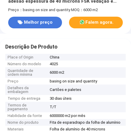
adesão espessura de 40 microns FSK vedação e
junção
Preço：basing on size and quantity
MOQ：6000 m2
Melhor preço
Falem agora.
Descrição De Produto
Place of Origin
China
Número do modelo
4025
Quantidade de
6000 m2
ordem mínima
Preço
basing on size and quantity
Detalhes da
Cartões e paletes
embalagem
Tempo de entrega
30 dias úteis
Termos de
T/T
pagamento
Habilidade da fonte
6000000 m2 por mês
Nome do produto
Fita de esparadrapo da folha de alumínio
Materiais
Folha de alumínio de 40 microns