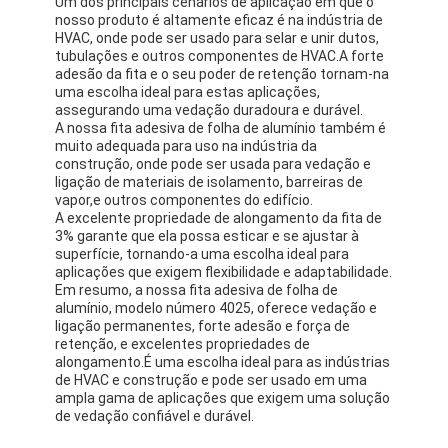
Um dos principais cenários de aplicação em que o
Excursão da fábrica
nosso produto é altamente eficaz é na indústria de
HVAC, onde pode ser usado para selar e unir dutos,
tubulações e outros componentes de HVAC.A forte
Controle da qualidade
adesão da fita e o seu poder de retenção tornam-na
uma escolha ideal para estas aplicações,
Contacte-nos
assegurando uma vedação duradoura e durável.
A nossa fita adesiva de folha de alumínio também é
muito adequada para uso na indústria da
construção, onde pode ser usada para vedação e
ligação de materiais de isolamento, barreiras de
Fita adesiva da isolação
vapor,e outros componentes do edifício.
A excelente propriedade de alongamento da fita de
3% garante que ela possa esticar e se ajustar à
Fita da isolação de pano de vidro
superfície, tornando-a uma escolha ideal para
aplicações que exigem flexibilidade e adaptabilidade.
Fita resistente ao calor da isolação
Em resumo, a nossa fita adesiva de folha de
alumínio, modelo número 4025, oferece vedação e
ligação permanentes, forte adesão e força de
Fita adesiva de pano de vidro
retenção, e excelentes propriedades de
alongamento.É uma escolha ideal para as indústrias
Fita adesiva do filme do Polyimide
de HVAC e construção e pode ser usado em uma
ampla gama de aplicações que exigem uma solução
Fita de esparadrapo da folha de alumínio
de vedação confiável e durável.