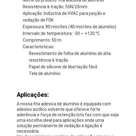
Resistência à tração: 55N/25mm
Aplicação: Indústria de HVAC para junção e
vedação de FSK
Espessura: 80 micrões (40 micrões de alumínio)
Intervalo de temperatura: -30 ~ +120 °C
Comprimento: 50 m
Características:
Revestimento de folha de alumínio de alta
resistência à tração
Papel de silicone de libertação fácil
Tela de alumínio
Aplicações:
Casa
A nossa fita adesiva de alumínio é equipada com
adesivo acrílico solvente que oferece forte
aderência e força de retenção.Isto faz com que seja
Produtos
uma escolha ideal para aplicações onde uma
solução permanente de vedação e ligação é
Sobre nós
necessária.