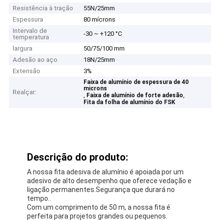
Resistência à tração
55N/25mm
Espessura
80 mícrons
Intervalo de
-30 ~ +120 °C
temperatura
largura
50/75/100 mm
Adesão ao aço
18N/25mm
Extensão
3%
Faixa de alumínio de espessura de 40
microns
Realçar:
,
,
Faixa de alumínio de forte adesão
Fita da folha de alumínio do FSK
Descrição do produto:
A nossa fita adesiva de alumínio é apoiada por um
adesivo de alto desempenho que oferece vedação e
ligação permanentes.Segurança que durará no
tempo..
Com um comprimento de 50 m, a nossa fita é
perfeita para projetos grandes ou pequenos.