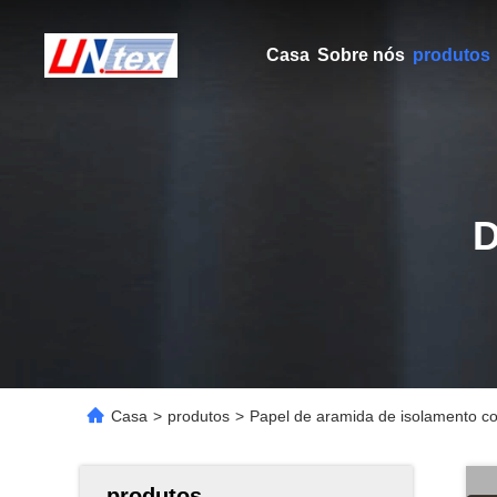
Casa
Sobre nós
produtos
Casa
>
produtos
>
Papel de aramida de isolamento co
produtos