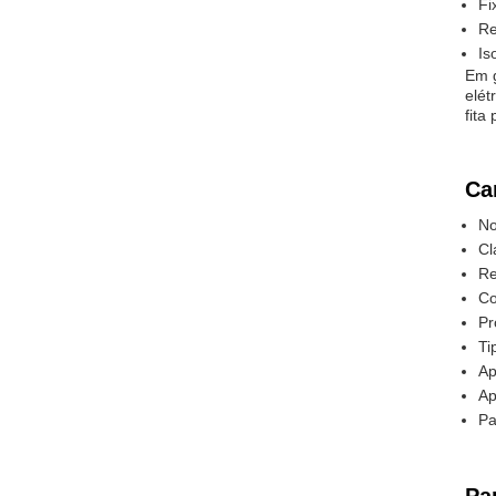
Fi
Re
Is
Em g
elét
fita
Ca
No
Cl
Re
Co
Pr
Ti
Ap
Ap
Pa