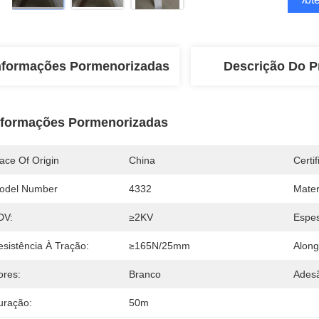
nformações Pormenorizadas
Descrição Do P
nformações Pormenorizadas
ace Of Origin
China
Certi
odel Number
4332
Mater
DV:
≥2KV
Espes
esistência À Tração:
≥165N/25mm
Along
ores:
Branco
Adesã
uração:
50m