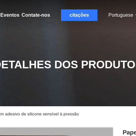
Eventos
Contate-nos
citações
Portuguese
DETALHES DOS PRODUTO
m adesivo de silicone sensível à pressão
Pape