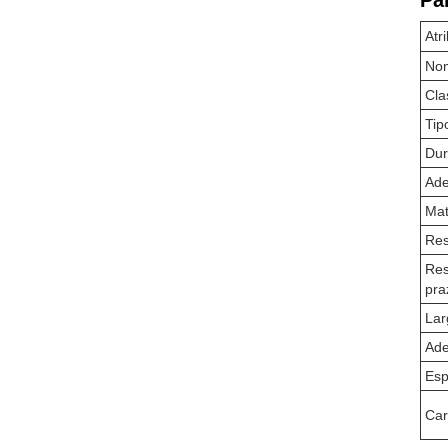
Pa
Atr
Nom
Cla
Tip
Du
Ade
Mat
Res
Res
pra
Lar
Ade
Esp
Car