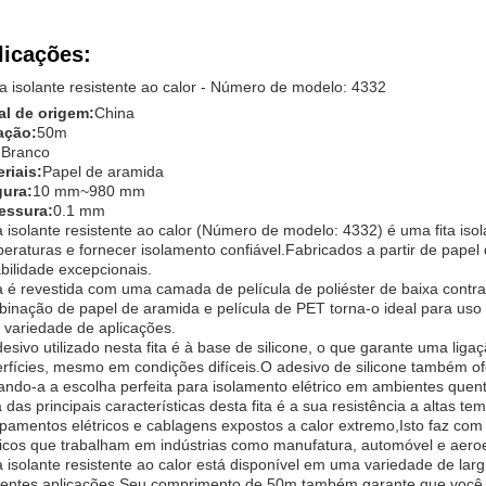
licações:
a isolante resistente ao calor - Número de modelo: 4332
al de origem:
China
ação:
50m
:
Branco
riais:
Papel de aramida
gura:
10 mm~980 mm
essura:
0.1 mm
ta isolante resistente ao calor (Número de modelo: 4332) é uma fita isol
eraturas e fornecer isolamento confiável.Fabricados a partir de papel 
bilidade excepcionais.
ta é revestida com uma camada de película de poliéster de baixa contra
inação de papel de aramida e película de PET torna-o ideal para us
variedade de aplicações.
esivo utilizado nesta fita é à base de silicone, o que garante uma ligaç
rfícies, mesmo em condições difíceis.O adesivo de silicone também ofe
ando-a a escolha perfeita para isolamento elétrico em ambientes quen
das principais características desta fita é a sua resistência a altas 
pamentos elétricos e cablagens expostos a calor extremo,Isto faz com 
icos que trabalham em indústrias como manufatura, automóvel e aeroe
ta isolante resistente ao calor está disponível em uma variedade de 
rentes aplicações.Seu comprimento de 50m também garante que você te