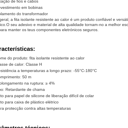
xação de fios e cabos
vestimento em bobinas
olamento do transformador
eral, a fita isolante resistente ao calor é um produto confiável e versá
rico.O seu adesivo e material de alta qualidade tornam-no a melhor esc
 para manter os teus componentes eletrónicos seguros.
racterísticas:
me do produto: fita isolante resistente ao calor
asse de calor: Classe H
sistência a temperaturas a longo prazo: -55°C-180°C
mprimento: 50 m
olongamento na ruptura: ≥ 4%
po: Retardante de chama
to para papel de silicone de liberação difícil de colar
to para caixa de plástico elétrico
ra protecção contra altas temperaturas