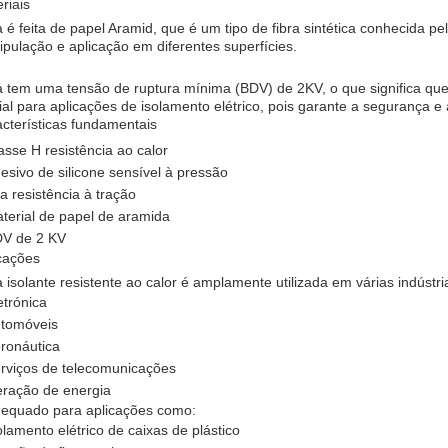
riais
ta é feita de papel Aramid, que é um tipo de fibra sintética conhecida pe
pulação e aplicação em diferentes superfícies.
ta tem uma tensão de ruptura mínima (BDV) de 2KV, o que significa que
ial para aplicações de isolamento elétrico, pois garante a segurança e 
cterísticas fundamentais
asse H resistência ao calor
esivo de silicone sensível à pressão
ta resistência à tração
terial de papel de aramida
V de 2 KV
cações
ta isolante resistente ao calor é amplamente utilizada em várias indústria
etrónica
tomóveis
ronáutica
rviços de telecomunicações
ração de energia
equado para aplicações como:
olamento elétrico de caixas de plástico