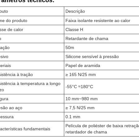
râmetros técnicos:
ibuto
Descrição
e do produto
Faixa isolante resistente ao calor
sse de calor
Classe H
o
Retardante de chama
ração
50m
sivo
Silicone sensível à pressão
eriais
Papel de aramida
istência à tração
≥ 165 N/25 mm
istência à temperatura a longo
-55°C ≈180°C
zo
gura
10 mm~980 mm
são ao aço
≥ 7,5 N/25 mm
essura
0.1 mm
Película de poliéster de baixa retração
acterísticas fundamentais
retardador de chama