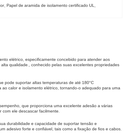
lor
, 
Papel de aramida de isolamento certificado UL
, 
mento elétrico, especificamente concebido para atender aos
de alta qualidade., conhecido pelas suas excelentes propriedades
 que pode suportar altas temperaturas de até 180°C
a ao calor e isolamento elétrico, tornando-o adequado para uma
 desempenho, que proporciona uma excelente adesão a várias
 com ele descascar facilmente.
sua durabilidade e capacidade de suportar tensão e
m adesivo forte e confiável, tais como a fixação de fios e cabos.