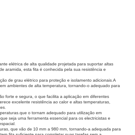
ante elétrica de alta qualidade projetada para suportar altas
de aramida, esta fita é conhecida pela sua resistência e
ção de grau elétrico para proteção e isolamento adicionais.A
o em ambientes de alta temperatura, tornando-o adequado para
ão forte e segura, o que facilita a aplicação em diferentes
rece excelente resistência ao calor e altas temperaturas,
tes.
temperaturas.que o tornam adequado para utilização em
que seja uma ferramenta essencial para os electricistas e
spacial.
larguras, que vão de 10 mm a 980 mm, tornando-a adequada para
m fita suficiente para completar suas tarefas sem a