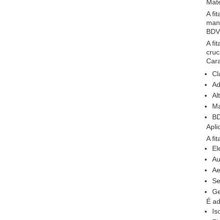
Mate
A fi
mani
BDV
A fi
cruc
Cara
Cl
Ad
Al
Ma
BD
Apli
A fi
El
Au
Ae
Se
Ge
É ad
Is