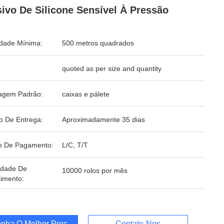
ivo De Silicone Sensível À Pressão
dade Mínima:
500 metros quadrados
quoted as per size and quantity
agem Padrão:
caixas e pálete
o De Entrega:
Aproximadamente 35 dias
o De Pagamento:
L/C, T/T
idade De
10000 rolos por mês
imento:
nha O Melhor Preço
Contate-Nos