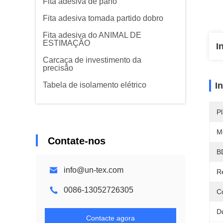
Fita adesiva de pano
Fita adesiva tomada partido dobro
Fita adesiva do ANIMAL DE
ESTIMAÇÃO
I
Carcaça de investimento da
precisão
Tabela de isolamento elétrico
I
Pl
M
Contate-nos
B
info@un-tex.com
R
0086-13052726305
C
D
Contacte agora