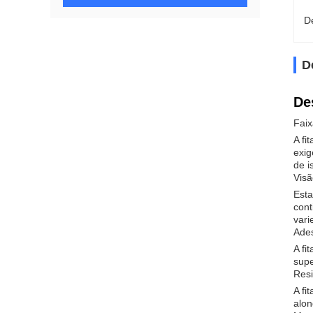
D
D
De
Faix
A fi
exig
de i
Visã
Esta
cont
vari
Ade
A fi
supe
Resi
A fi
alon