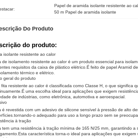
Papel de aramida isolante resistente ao ca
estacar:
50 m Papel de aramida isolante
escrição Do Produto
scrição do produto:
a isolante resistente ao calor
ta de isolamento resistente ao calor é um produto essencial para isola
entes requisitos da caixa de plástico elétrico.É feito de papel Aramid 
solamento térmico e elétrico.
o geral do produto
 fita resistente ao calor é classificada como Classe H, o que significa
inuamente.É uma escolha ideal para aplicações que exigem resistênci
edade de indústrias, como eletrônica, automotiva e aeroespacial.
sivo
ta é revestida com um adesivo de silicone sensível à pressão de alto
rfícies.tornando-o adequado para uso a longo prazo sem se preocupar
stência à tração
ta tem uma resistência à tração mínima de 165 N/25 mm, garantindo a 
gamento.Esta característica torna-o ideal para aplicações que exigem u