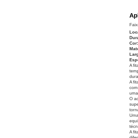
Ap
Faix
Loc
Dur
Cor
Mate
Lar
Esp
A fi
temp
dura
A fi
comb
uma 
O ad
supe
torn
Uma 
equi
técn
A fi
dife