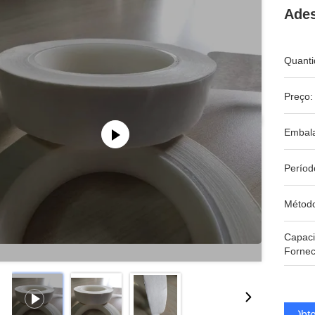
Ades
Quanti
Preço:
Embal
Períod
Métod
Capac
Fornec
Obte