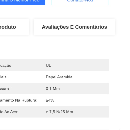
roduto
Avaliações E Comentários
ficação
UL
iais:
Papel Aramida
sura:
0.1 Mm
amento Na Ruptura:
≥4%
o Ao Aço:
≥ 7,5 N/25 Mm