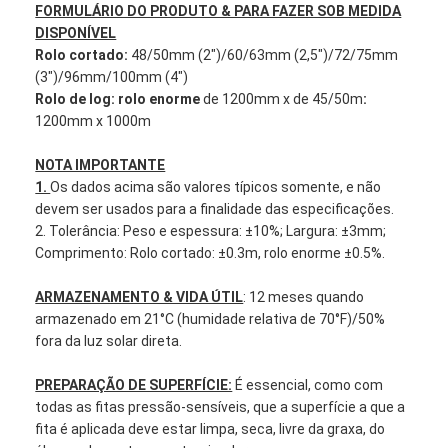
FORMULÁRIO DO PRODUTO & PARA FAZER SOB MEDIDA
Excursão da fábrica
DISPONÍVEL
Rolo cortado:
48/50mm (2")/60/63mm (2,5")/72/75mm
Controle da qualidade
(3")/96mm/100mm (4")
Rolo de log: rolo enorme
de 1200mm x de 45/50m
:
Contacte-nos
1200mm x 1000m
NOTA IMPORTANTE
1.
Os dados acima são valores típicos somente, e não
Fita adesiva da isolação
devem ser usados para a finalidade das especificações.
2. Tolerância: Peso e espessura: ±10%; Largura: ±3mm;
Fita da isolação de pano de vidro
Comprimento: Rolo cortado: ±0.3m, rolo enorme ±0.5%.
Fita resistente ao calor da isolação
ARMAZENAMENTO & VIDA ÚTIL
: 12 meses quando
armazenado em 21°C (humidade relativa de 70°F)/50%
Fita adesiva de pano de vidro
fora da luz solar direta.
Fita adesiva do filme do Polyimide
PREPARAÇÃO DE SUPERFÍCIE:
É essencial, como com
todas as fitas pressão-sensíveis, que a superfície a que a
Fita de esparadrapo da folha de alumínio
fita é aplicada deve estar limpa, seca, livre da graxa, do