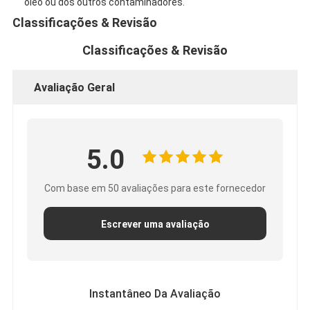
óleo ou dos outros contaminadores.
Fita de pano de vidro da folha de alumínio
Classificações & Revisão
Papel Kraft Folhado
Classificações & Revisão
Pano da fibra de vidro da folha de alumínio
Avaliação Geral
Fita do Scrim da folha
Fita adesiva de pano
5.0
Fita adesiva tomada partido dobro
Com base em 50 avaliações para este fornecedor
Fita adesiva do ANIMAL DE ESTIMAÇÃO
Carcaça de investimento da precisão
Escrever uma avaliação
Tabela de isolamento elétrico
Instantâneo Da Avaliação