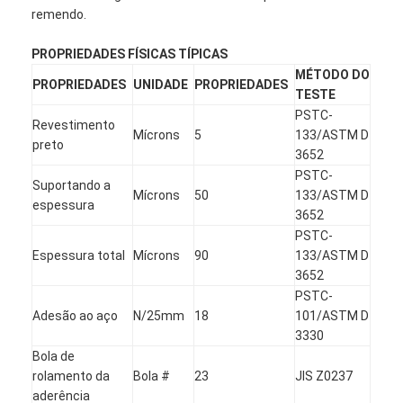
remendo.
PROPRIEDADES FÍSICAS TÍPICAS
MÉTODO DO
PROPRIEDADES
UNIDADE
PROPRIEDADES
TESTE
PSTC-
Revestimento
Mícrons
5
133/ASTM D
preto
3652
PSTC-
Suportando a
Mícrons
50
133/ASTM D
espessura
3652
PSTC-
Espessura total
Mícrons
90
133/ASTM D
3652
PSTC-
Adesão ao aço
N/25mm
18
101/ASTM D
3330
Bola de
rolamento da
Bola #
23
JIS Z0237
aderência