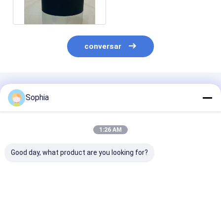
conversar
Produtos Recomendados
Sophia
1:26 AM
Good day, what product are you looking for?
Tape de alumínio de
Fita de folha de
Fita de folha d
alto desempenho.
alumínio usada para
alumínio solve
Refletor de calor e
fixação, blindagem,
acrílico e ades
resistente à umidade
vedação e proteção
resina de borr
para vedação de
Melhor preço
Melhor preço
Melhor pr