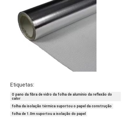
Fita de pano de vidro da folha de alumínio
Papel Kraft Folhado
Pano da fibra de vidro da folha de alumínio
Fita do Scrim da folha
Fita adesiva de pano
Fita adesiva tomada partido dobro
Fita adesiva do ANIMAL DE ESTIMAÇÃO
Etiquetas:
Carcaça de investimento da precisão
O pano da fibra de vidro da folha de alumínio da reflexão do
calor
folha da isolação térmica suportou o papel da construção
Tabela de isolamento elétrico
folha de 1.0m suportou a isolação do papel