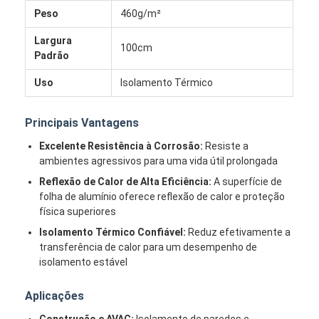
Peso
460g/m²
Largura
100cm
Padrão
Uso
Isolamento Térmico
Principais Vantagens
Excelente Resistência à Corrosão:
Resiste a
ambientes agressivos para uma vida útil prolongada
Reflexão de Calor de Alta Eficiência:
A superfície de
folha de alumínio oferece reflexão de calor e proteção
física superiores
Isolamento Térmico Confiável:
Reduz efetivamente a
Casa
transferência de calor para um desempenho de
isolamento estável
Produtos
Aplicações
Sobre nós
Construção e AVAC:
Isolamento de paredes e