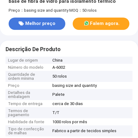
base de fibra de vidro para isolamento térmico
Preço：basing size and quantity
MOQ：50 rolos
Melhor preço
Falem agora.
Descrição De Produto
Lugar de origem
China
Número do modelo
A-6002
Quantidade de
50 rolos
ordem mínima
Preço
basing size and quantity
Detalhes da
Palete
embalagem
Tempo de entrega
cerca de 30 dias
Termos de
T/T
pagamento
Habilidade da fonte
1000 rolos por mês
Tipo de confecção
Fabrico a partir de tecidos simples
de malhas