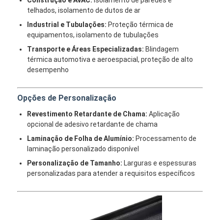
Excursão da fábrica
telhados, isolamento de dutos de ar
Industrial e Tubulações:
Proteção térmica de
Controle da qualidade
equipamentos, isolamento de tubulações
Transporte e Áreas Especializadas:
Blindagem
Contacte-nos
térmica automotiva e aeroespacial, proteção de alto
desempenho
Fita adesiva da isolação
Opções de Personalização
Revestimento Retardante de Chama:
Aplicação
Fita da isolação de pano de vidro
opcional de adesivo retardante de chama
Laminação de Folha de Alumínio:
Processamento de
Fita resistente ao calor da isolação
laminação personalizado disponível
Fita adesiva de pano de vidro
Personalização de Tamanho:
Larguras e espessuras
personalizadas para atender a requisitos específicos
Fita adesiva do filme do Polyimide
Fita de esparadrapo da folha de alumínio