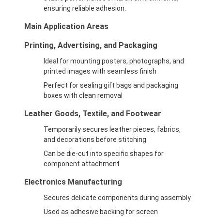
ensuring reliable adhesion.
Excursão da fábrica
Main Application Areas
Controle da qualidade
Printing, Advertising, and Packaging
Contacte-nos
Ideal for mounting posters, photographs, and
printed images with seamless finish
Perfect for sealing gift bags and packaging
Fita adesiva da isolação
boxes with clean removal
Leather Goods, Textile, and Footwear
Fita da isolação de pano de vidro
Temporarily secures leather pieces, fabrics,
Fita resistente ao calor da isolação
and decorations before stitching
Can be die-cut into specific shapes for
Fita adesiva de pano de vidro
component attachment
Fita adesiva do filme do Polyimide
Electronics Manufacturing
Secures delicate components during assembly
Fita de esparadrapo da folha de alumínio
Used as adhesive backing for screen