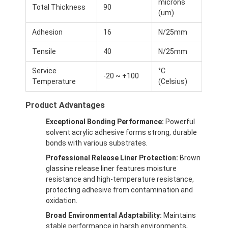
microns
Total Thickness
90
(um)
Adhesion
16
N/25mm
Tensile
40
N/25mm
Service
°C
-20 ~ +100
Temperature
(Celsius)
Product Advantages
Exceptional Bonding Performance:
Powerful
solvent acrylic adhesive forms strong, durable
bonds with various substrates.
Professional Release Liner Protection:
Brown
glassine release liner features moisture
Casa
resistance and high-temperature resistance,
protecting adhesive from contamination and
Produtos
oxidation.
Sobre nós
Broad Environmental Adaptability:
Maintains
stable performance in harsh environments,