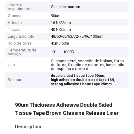
Libere o
Glassina marrom
revestimento
Grossura
90um
Adesão
16 N/25mm
Tração
40 N/25mm
Largura do rolo
48/50/60/63/72/75/96/100mm
Rolo de toras
45m / 50m
Temperatura de
-20 ~ +100 ℃
serviço
Cunhada geral, vedação de bolsas, fotos
Uso
de fotos, fixação de carpetes, laminação
de espuma e corte d
,
double sided tissue tape 90um
Realçar:
,
high adhesion double sided tape 16N
strong adhesive tissue tape 25mm
90um Thickness Adhesive Double Sided
Tissue Tape Brown Glassine Release Liner
Description