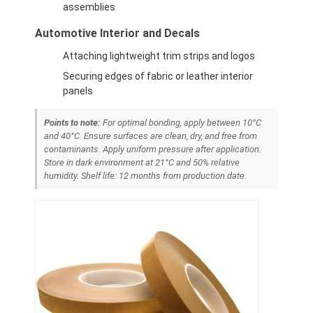
assemblies
Fita de pano de vidro da folha de alumínio
Automotive Interior and Decals
Papel Kraft Folhado
Attaching lightweight trim strips and logos
Pano da fibra de vidro da folha de alumínio
Securing edges of fabric or leather interior
panels
Fita do Scrim da folha
Points to note:
For optimal bonding, apply between 10°C
Fita adesiva de pano
and 40°C. Ensure surfaces are clean, dry, and free from
contaminants. Apply uniform pressure after application.
Fita adesiva tomada partido dobro
Store in dark environment at 21°C and 50% relative
humidity. Shelf life: 12 months from production date.
Fita adesiva do ANIMAL DE ESTIMAÇÃO
Carcaça de investimento da precisão
Tabela de isolamento elétrico