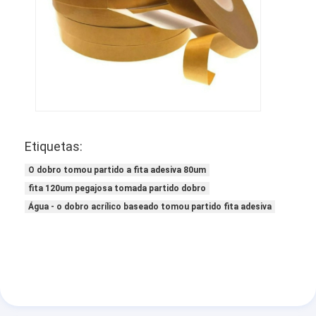
Etiquetas:
O dobro tomou partido a fita adesiva 80um
fita 120um pegajosa tomada partido dobro
Água - o dobro acrílico baseado tomou partido fita adesiva