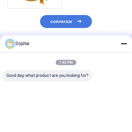
conversar
Sophia
Produtos Recomendados
1:42 PM
Good day, what product are you looking for?
Fita adesiva de
Fita Dupla Face de
Fita adesiva d
tecido dupla face –
Tecido Excelente
face para pro
suporte não tecido,
Aderência Inicial e
eletrônicos,
adesivo de alta
Poder de Retenção
automotivos e
aderência em ambos
embalagens
Melhor preço
Melhor preço
Melhor pr
os lados