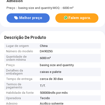
Adhesion
Preço：basing size and quantity
MOQ：6000 m²
Melhor preço
Falem agora.
Descrição De Produto
Lugar de origem
China
Número do modelo
DA9025G
Quantidade de
6000 m²
ordem mínima
Preço
basing size and quantity
Detalhes da
caixas e palete
embalagem
Tempo de entrega
cerca de 30 dias
Termos de
T/T.
pagamento
Habilidade da fonte
500000rolls por mês
Operadora
Tecido
Adesivo
Acrílico solvente