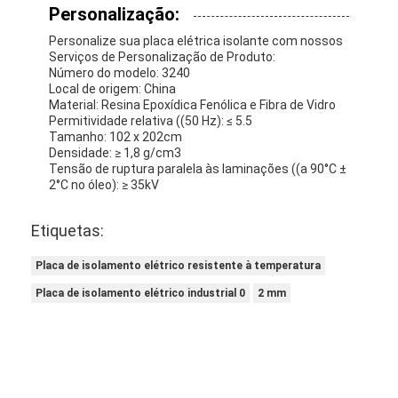
Personalização:
Personalize sua placa elétrica isolante com nossos
Serviços de Personalização de Produto:
Número do modelo: 3240
Local de origem: China
Material: Resina Epoxídica Fenólica e Fibra de Vidro
Permitividade relativa ((50 Hz): ≤ 5.5
Tamanho: 102 x 202cm
Densidade: ≥ 1,8 g/cm3
Tensão de ruptura paralela às laminações ((a 90°C ±
2°C no óleo): ≥ 35kV
Etiquetas:
Placa de isolamento elétrico resistente à temperatura
Placa de isolamento elétrico industrial 0
2 mm