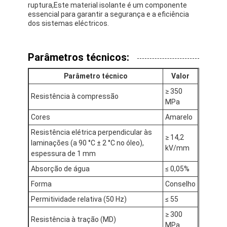
ruptura,Este material isolante é um componente
Excursão da fábrica
essencial para garantir a segurança e a eficiência
dos sistemas eléctricos.
Controle da qualidade
Contacte-nos
Parâmetros técnicos:
Parâmetro técnico
Valor
≥ 350
Resistência à compressão
Fita adesiva da isolação
MPa
Cores
Amarelo
Fita da isolação de pano de vidro
Resistência elétrica perpendicular às
≥ 14,2
laminações (a 90 °C ± 2 °C no óleo),
Fita resistente ao calor da isolação
kV/mm
espessura de 1 mm
Fita adesiva de pano de vidro
Absorção de água
≤ 0,05%
Forma
Conselho
Fita adesiva do filme do Polyimide
Permitividade relativa (50 Hz)
≤ 55
Fita de esparadrapo da folha de alumínio
≥ 300
Resistência à tração (MD)
MPa