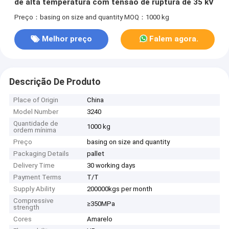
de alta temperatura com tensão de ruptura de 35 kV
Preço：basing on size and quantity
MOQ：1000 kg
Melhor preço
Falem agora.
Descrição De Produto
Place of Origin
China
Model Number
3240
Quantidade de
1000 kg
ordem mínima
Preço
basing on size and quantity
Packaging Details
pallet
Delivery Time
30 working days
Payment Terms
T/T
Supply Ability
200000kgs per month
Compressive
≥350MPa
strength
Cores
Amarelo