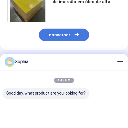
de imersão em óleo de alta
temperatura com tensão de
ruptura de 35 kV
conversar
Produtos Recomendados
Sophia
4:43 PM
Good day, what product are you looking for?
Placa de isolamento
Tabela de
Resina fenólic
elétrico fenólico
isolamento elétrico
cola Epoxy do 
epóxi para motores e
Epoxi Fibra de vidro
isolante 3240