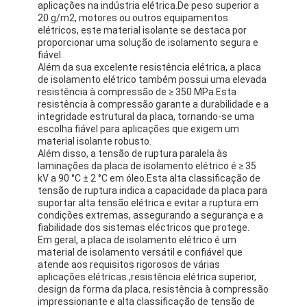
aplicações na indústria elétrica.De peso superior a
20 g/m2, motores ou outros equipamentos
elétricos, este material isolante se destaca por
proporcionar uma solução de isolamento segura e
fiável.
Além da sua excelente resistência elétrica, a placa
de isolamento elétrico também possui uma elevada
resistência à compressão de ≥ 350 MPa.Esta
resistência à compressão garante a durabilidade e a
integridade estrutural da placa, tornando-se uma
escolha fiável para aplicações que exigem um
material isolante robusto.
Além disso, a tensão de ruptura paralela às
laminações da placa de isolamento elétrico é ≥ 35
kV a 90 °C ± 2 °C em óleo.Esta alta classificação de
tensão de ruptura indica a capacidade da placa para
suportar alta tensão elétrica e evitar a ruptura em
condições extremas, assegurando a segurança e a
fiabilidade dos sistemas eléctricos que protege.
Casa
Em geral, a placa de isolamento elétrico é um
material de isolamento versátil e confiável que
Produtos
atende aos requisitos rigorosos de várias
aplicações elétricas.,resistência elétrica superior,
design da forma da placa, resistência à compressão
Sobre nós
impressionante e alta classificação de tensão de