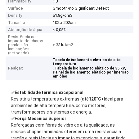
Flammability
HB
Surface
Smooth/no Significant Defect
Density
≥1.8g/cm3
Tamanho
102 x 202cm
Absorção de água
≤ 0,05%
Resistência ao
impacto de charpy
paralela às
≥ 33 kJ/m2
laminações
(netocada)
Tabela de isolamento elétrico de alta
temperatura
Realçar:
,
,
Tabela de isolamento elétrico de 35 kV
Painel de isolamento elétrico por imersão
em óleo
✅
Estabilidade térmica excepcional
Resistir a temperaturas extremas (até
1
2
0°C+
Ideal para
ambientes de alta temperatura, como motores,
transformadores e sistemas de energia.
✅
Força Mecânica Superior
Reforçadas com fibras de vidro de alta qualidade, as
nossas chapas laminadas oferecem uma resistência à
tração e resistência ao impacto excepcionais, garantindo