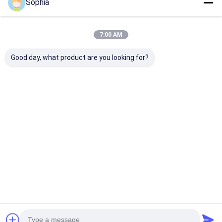
Sophia
7:00 AM
Good day, what product are you looking for?
Fita PTFE
Isolação elétrica
Fita PTFE ref
profissional para
autoextinguível de
com fibra de vi
vedação de rosca de
fita de PVC
antiaderente d
tubo – resistente a
retardante de chama
temperatura p
altas temperaturas e
para chicote de fios
selagem térmi
Melhor preço
Melhor preço
Melhor pr
corrosão
e proteção de cabos
Casa
Mapa do
Fale
Desktop
Site
Conosco
Site
Mapa do Site
Política de Privacidade
Qualidade
Fita adesiva da isolação
Fábrica da china.Copyright ©
2026 UN.Tex (Dalian) Co.,Ltd. All Rights Reserved.