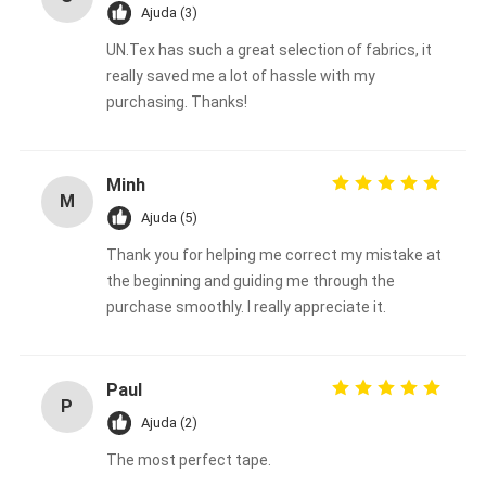
Ajuda (3)
UN.Tex has such a great selection of fabrics, it
really saved me a lot of hassle with my
purchasing. Thanks!
Minh
M
Ajuda (5)
Thank you for helping me correct my mistake at
the beginning and guiding me through the
purchase smoothly. I really appreciate it.
Paul
P
Ajuda (2)
The most perfect tape.