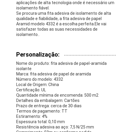
aplicações de alta tecnologia onde é necessário um
Fita de pano de vidro da folha de alumínio
isolamento fiável.
Se procura uma fita adesiva de isolamento de alta
Papel Kraft Folhado
qualidade e fiabilidade, a fita adesiva de papel
Aramid modelo 4332 é a escolha perfeita.Ele vai
satisfazer todas as suas necessidades de
Pano da fibra de vidro da folha de alumínio
isolamento..
Fita do Scrim da folha
Personalização:
Fita adesiva de pano
Nome do produto: fita adesiva de papel-aramida
Fita adesiva tomada partido dobro
isolante
Marca: fita adesiva de papel de aramida
Número do modelo: 4332
Fita adesiva do ANIMAL DE ESTIMAÇÃO
Local de Origem: China
Certificação: UL
Carcaça de investimento da precisão
Quantidade mínima de encomenda: 500 m2
Detalhes da embalagem: Cartões
Prazo de entrega: cerca de 30 dias
Tabela de isolamento elétrico
Termos de pagamento: TT
Estiramento: 4%
Espessura total: 0,10 mm
Resistência adesiva ao aço: 7,5 N/25 mm