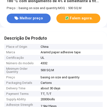
180 °C com alongamento de 4% e semelhante à fita
adesiva de papel Nomex
Preço：basing on size and quantity
MOQ：500 SQ.M
Melhor preço
Falem agora.
Descrição De Produto
Place of Origin
China
Marca
Aramid paper adhesive tape
Certificação
UL
Número do modelo
4332
Minimum Order
500 SQ.M
Quantity
Preço
basing on size and quantity
Packaging Details
Cartons
Delivery Time
about 30 days
Payment Terms
TT, T/T
Supply Ability
20000rolls
Adhesive Strength
7.5N/25mm