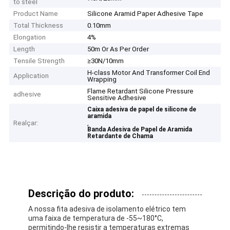
to steel
Product Name
Silicone Aramid Paper Adhesive Tape
Total Thickness
0.10mm
Elongation
4%
Length
50m Or As Per Order
Tensile Strength
≥30N/10mm
H-class Motor And Transformer Coil End
Application
Wrapping
Flame Retardant Silicone Pressure
adhesive
Sensitive Adhesive
Caixa adesiva de papel de silicone de
aramida
Realçar:
,
Banda Adesiva de Papel de Aramida
Retardante de Chama
Descrição do produto:
A nossa fita adesiva de isolamento elétrico tem
uma faixa de temperatura de -55~180°C,
permitindo-lhe resistir a temperaturas extremas