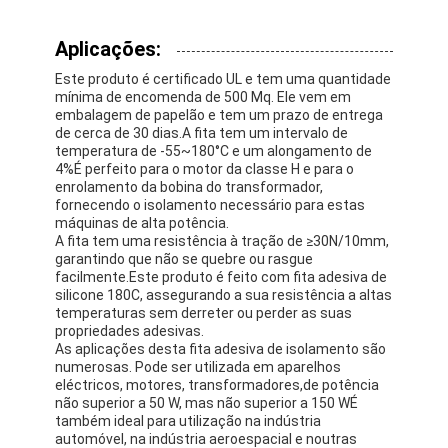
Excursão da fábrica
Aplicações:
Controle da qualidade
Este produto é certificado UL e tem uma quantidade
mínima de encomenda de 500 Mq. Ele vem em
Contacte-nos
embalagem de papelão e tem um prazo de entrega
de cerca de 30 dias.A fita tem um intervalo de
temperatura de -55~180°C e um alongamento de
4%É perfeito para o motor da classe H e para o
enrolamento da bobina do transformador,
Fita adesiva da isolação
fornecendo o isolamento necessário para estas
máquinas de alta potência.
Fita da isolação de pano de vidro
A fita tem uma resistência à tração de ≥30N/10mm,
garantindo que não se quebre ou rasgue
facilmente.Este produto é feito com fita adesiva de
Fita resistente ao calor da isolação
silicone 180C, assegurando a sua resistência a altas
temperaturas sem derreter ou perder as suas
Fita adesiva de pano de vidro
propriedades adesivas.
As aplicações desta fita adesiva de isolamento são
numerosas. Pode ser utilizada em aparelhos
Fita adesiva do filme do Polyimide
eléctricos, motores, transformadores,de potência
não superior a 50 W, mas não superior a 150 WÉ
Fita de esparadrapo da folha de alumínio
também ideal para utilização na indústria
automóvel, na indústria aeroespacial e noutras