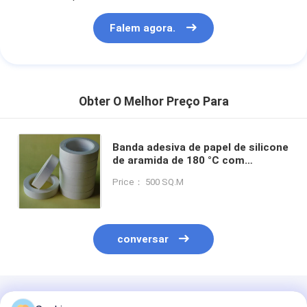
Falem agora.
Obter O Melhor Preço Para
Banda adesiva de papel de silicone
de aramida de 180 °C com
alongamento de 4% e semelhante
Price： 500 SQ.M
à fita adesiva de papel Nomex
conversar
Produtos Recomendados