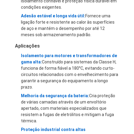
isolamento confiável e proteção física durável em
Excursão da fábrica
condições exigentes.
Adesão estável e longa vida útil:
Fornece uma
Controle da qualidade
ligação forte e resistente ao calor às superfícies
de aço e mantém o desempenho por até 12
Contacte-nos
meses sob armazenamento padrão.
Aplicações
Isolamento para motores e transformadores de
Fita adesiva da isolação
gama alta:
Construído para sistemas da Classe H,
funciona de forma fiável a 180°C, evitando curto-
Fita da isolação de pano de vidro
circuitos relacionados com o envelhecimento para
garantir a segurança do equipamento a longo
Fita resistente ao calor da isolação
prazo.
Melhoria da segurança da bateria:
Cria proteção
Fita adesiva de pano de vidro
de várias camadas através de um envoltório
apertado, com materiais especializados que
Fita adesiva do filme do Polyimide
resistem a fugas de eletrólitos e mitigam a fuga
térmica.
Fita de esparadrapo da folha de alumínio
Proteção industrial contra altas