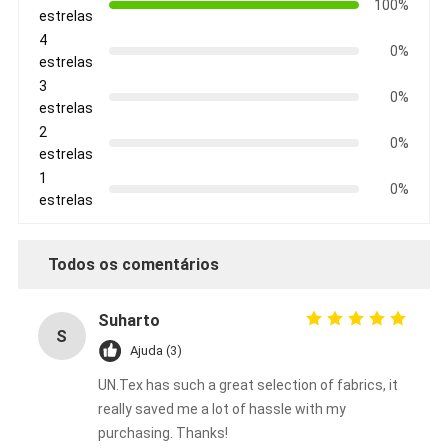
100%
estrelas
4
0%
estrelas
3
0%
estrelas
2
0%
estrelas
1
0%
estrelas
Todos os comentários
Suharto
S
Ajuda (3)
UN.Tex has such a great selection of fabrics, it
really saved me a lot of hassle with my
purchasing. Thanks!