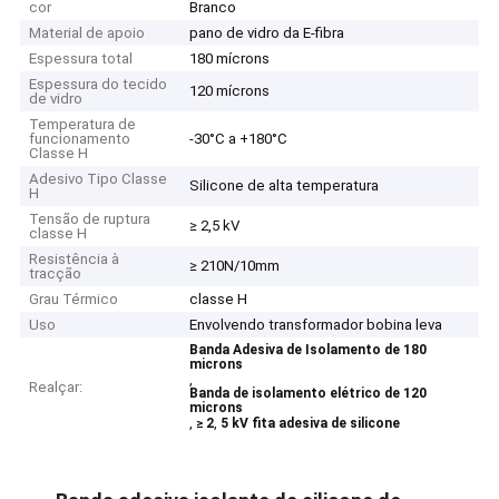
cor
Branco
Material de apoio
pano de vidro da E-fibra
Espessura total
180 mícrons
Espessura do tecido
120 mícrons
de vidro
Temperatura de
funcionamento
-30°C a +180°C
Classe H
Adesivo Tipo Classe
Silicone de alta temperatura
H
Tensão de ruptura
≥ 2,5 kV
classe H
Resistência à
≥ 210N/10mm
tracção
Grau Térmico
classe H
Uso
Envolvendo transformador bobina leva
Banda Adesiva de Isolamento de 180
microns
,
Realçar:
Banda de isolamento elétrico de 120
microns
,
,
≥ 2
5 kV fita adesiva de silicone