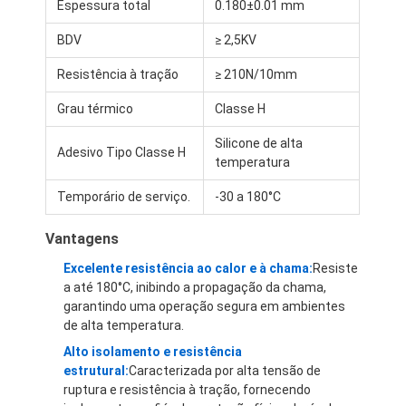
Espessura total
0.180±0.01 mm
BDV
≥ 2,5KV
Resistência à tração
≥ 210N/10mm
Grau térmico
Classe H
Silicone de alta
Adesivo Tipo Classe H
temperatura
Temporário de serviço.
-30 a 180°C
Vantagens
Excelente resistência ao calor e à chama:
Resiste
a até 180°C, inibindo a propagação da chama,
Casa
garantindo uma operação segura em ambientes
de alta temperatura.
Produtos
Alto isolamento e resistência
estrutural:
Caracterizada por alta tensão de
Sobre nós
ruptura e resistência à tração, fornecendo