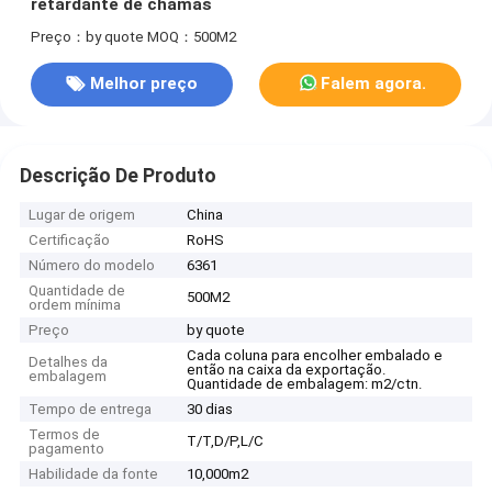
retardante de chamas
Preço：by quote
MOQ：500M2
Melhor preço
Falem agora.
Descrição De Produto
Lugar de origem
China
Certificação
RoHS
Número do modelo
6361
Quantidade de
500M2
ordem mínima
Preço
by quote
Cada coluna para encolher embalado e
Detalhes da
então na caixa da exportação.
embalagem
Quantidade de embalagem: m2/ctn.
Tempo de entrega
30 dias
Termos de
T/T,D/P,L/C
pagamento
Habilidade da fonte
10,000m2