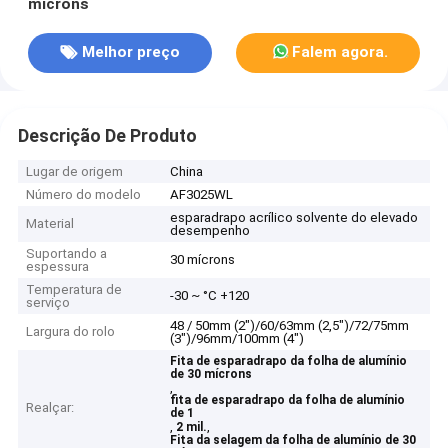
mícrons
Melhor preço
Falem agora.
Descrição De Produto
Lugar de origem
China
Número do modelo
AF3025WL
esparadrapo acrílico solvente do elevado
Material
desempenho
Suportando a
30 mícrons
espessura
Temperatura de
-30 ~ °C +120
serviço
48 / 50mm (2")/60/63mm (2,5")/72/75mm
Largura do rolo
(3")/96mm/100mm (4")
Fita de esparadrapo da folha de alumínio
de 30 mícrons
,
fita de esparadrapo da folha de alumínio
Realçar:
de 1
,
,
2 mil.
Fita da selagem da folha de alumínio de 30