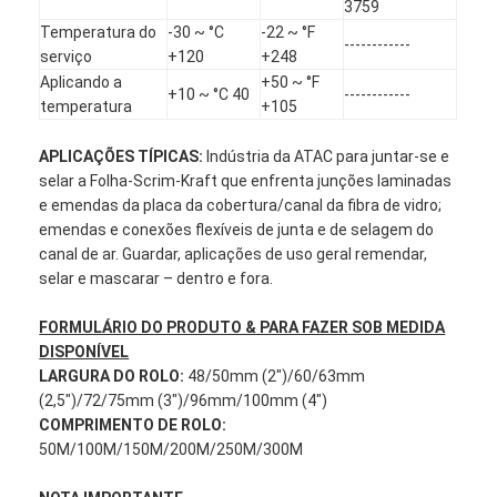
3759
Temperatura do
-30 ~ °C
-22 ~ °F
------------
serviço
+120
+248
Aplicando a
+50 ~ °F
+10 ~ °C 40
------------
temperatura
+105
APLICAÇÕES TÍPICAS:
Indústria da ATAC para juntar-se e
selar a Folha-Scrim-Kraft que enfrenta junções laminadas
e emendas da placa da cobertura/canal da fibra de vidro;
emendas e conexões flexíveis de junta e de selagem do
canal de ar. Guardar, aplicações de uso geral remendar,
selar e mascarar – dentro e fora.
FORMULÁRIO DO PRODUTO & PARA FAZER SOB MEDIDA
DISPONÍVEL
Casa
LARGURA DO ROLO:
48/50mm (2")/60/63mm
(2,5")/72/75mm (3")/96mm/100mm (4")
Produtos
COMPRIMENTO DE ROLO:
50M/100M/150M/200M/250M/300M
Sobre nós