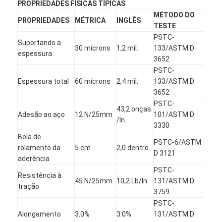
PROPRIEDADES FÍSICAS TÍPICAS
MÉTODO DO
PROPRIEDADES
MÉTRICA
INGLÊS
TESTE
PSTC-
Suportando a
30 mícrons
1,2 mil.
133/ASTM D
espessura
3652
PSTC-
Espessura total
60 mícrons
2,4 mil.
133/ASTM D
3652
PSTC-
43,2 onças.
Adesão ao aço
12 N/25mm
101/ASTM D
/In.
3330
Bola de
PSTC-6/ASTM
rolamento da
5 cm
2,0 dentro.
D 3121
aderência
PSTC-
Resistência à
45 N/25mm
10,2 Lb/In
131/ASTM D
tração
3759
PSTC-
Alongamento
3.0%
3.0%
131/ASTM D