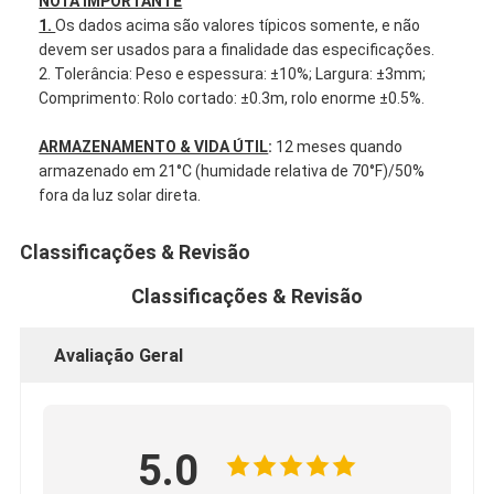
NOTA IMPORTANTE
Excursão da fábrica
1.
Os dados acima são valores típicos somente, e não
devem ser usados para a finalidade das especificações.
Controle da qualidade
2. Tolerância: Peso e espessura: ±10%; Largura: ±3mm;
Comprimento: Rolo cortado: ±0.3m, rolo enorme ±0.5%.
Contacte-nos
ARMAZENAMENTO & VIDA ÚTIL
:
12 meses quando
armazenado em 21°C (humidade relativa de 70°F)/50%
fora da luz solar direta.
Fita adesiva da isolação
Classificações & Revisão
Fita da isolação de pano de vidro
Classificações & Revisão
Fita resistente ao calor da isolação
Avaliação Geral
Fita adesiva de pano de vidro
Fita adesiva do filme do Polyimide
5.0
Fita de esparadrapo da folha de alumínio