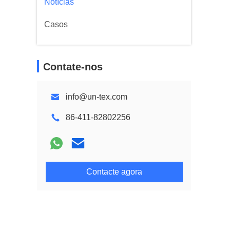
Notícias
Casos
Contate-nos
info@un-tex.com
86-411-82802256
Contacte agora