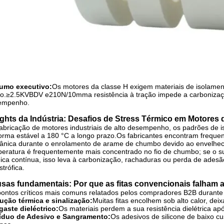
umo executivo:
Os motores da classe H exigem materiais de isolamen
o.
≥
2.5KV
BDV e
210N/10mm
a resistência à tração impede a carbonizaç
empenho.
ights da Indústria: Desafios de Stress Térmico em Motores 
abricação de motores industriais de alto desempenho, os padrões de 
orma estável a 180 °C a longo prazo.Os fabricantes encontram freque
nica durante o enrolamento de arame de chumbo devido ao envelheci
eratura é frequentemente mais concentrado no fio de chumbo; se o su
ica contínua, isso leva à carbonização, rachaduras ou perda de ades
strófica.
sas fundamentais: Por que as fitas convencionais falham 
ontos críticos mais comuns relatados pelos compradores B2B durante 
ução térmica e sinalização:
Muitas fitas encolhem sob alto calor, de
aste dieléctrico:
Os materiais perdem a sua resistência dielétrica apó
íduo de Adesivo e Sangramento:
Os adesivos de silicone de baixo 