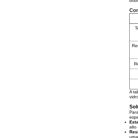
bobi
Co
T
Res
Re
A ta
vidr
Sol
Para
espe
Esta
alt
Resi
uma 