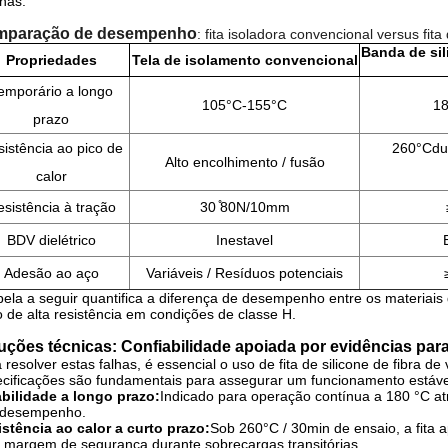
nas.
mparação de desempenho
: fita isoladora convencional versus fita
Banda de sil
Propriedades
Tela de isolamento convencional
emporário a longo
105°C-155°C
18
prazo
istência ao pico de
260°C
du
Alto encolhimento / fusão
calor
sistência à tração
30 ̊80N/10mm
BDV dielétrico
Inestavel
Adesão ao aço
Variáveis / Resíduos potenciais
bela a seguir quantifica a diferença de desempenho entre os materiais 
o de alta resistência em condições de classe H.
uções técnicas: Confiabilidade apoiada por evidências par
 resolver estas falhas, é essencial o uso de fita de silicone de fibra d
cificações são fundamentais para assegurar um funcionamento estáve
bilidade a longo prazo:
Indicado para operação contínua a 180 °C atra
o desempenho.
stência ao calor a curto prazo:
Sob 260°C / 30min de ensaio, a fita 
margem de segurança durante sobrecargas transitórias.