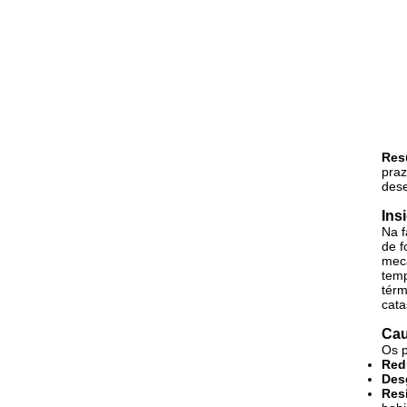
Res
praz
des
Ins
Na f
de f
mecâ
temp
térm
cata
Cau
Os p
Red
Desg
Res