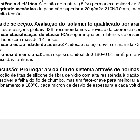
stência dielétrica:
A tensão de ruptura (BDV) permanece estável a
≥ 2
egritade mecânica:
de peso não superior a 20 g/m2
≥ 210N/10mm
, man
alta tensão.
a de selecção: Avaliação do isolamento qualificado por a
 as aquisições globais B2B, recomendamos a revisão da coerência c
ficar classificação de classe H:
Assegurar que os relatórios de ensa
ulados com mais de 12 meses.
ficar a estabilidade da adesão:
A adesão ao aço deve ser mantida
≥ 
r.
erância dimensional:
Uma espessura ideal de
0.180±0.01 mm
É preferí
ço das ranhuras.
clusão: Prorrogar a vida útil do sistema através de normas
oção de fitas de silicone de fibra de vidro com alta resistência à traç
esolver a falha do fio de chumbo, mas um fator-chave para melhorar a
ionamento a 180°C, cada micron de desvio de espessura e cada volt de