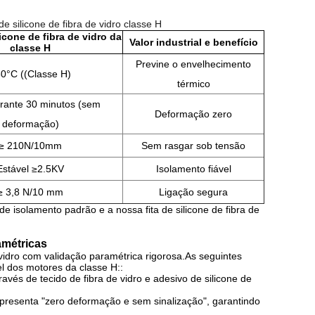
 de silicone de fibra de vidro classe H
icone de fibra de vidro da
Valor industrial e benefício
classe H
Previne o envelhecimento
0°C ((Classe H)
térmico
rante 30 minutos (sem
Deformação zero
deformação)
≥ 210N/10mm
Sem rasgar sob tensão
Estável ≥
2.5KV
Isolamento fiável
≥ 3,8 N/10 mm
Ligação segura
de isolamento padrão e a nossa fita de silicone de fibra de
amétricas
e vidro com validação paramétrica rigorosa.As seguintes
l dos motores da classe H::
vés de tecido de fibra de vidro e adesivo de silicone de
apresenta "zero deformação e sem sinalização", garantindo