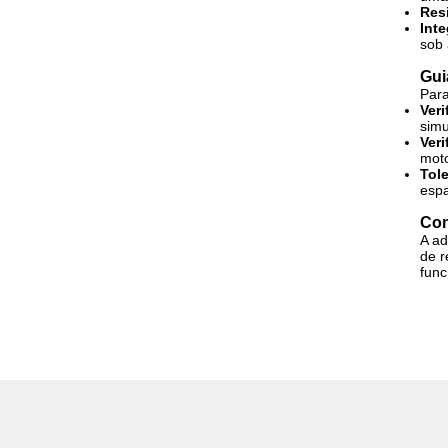
Resi
Int
sob 
Gui
Para
Veri
sim
Veri
moto
Tol
espa
Con
A ad
de r
func