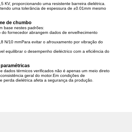
,5 KV
, proporcionando uma resistente barreira dielétrica.
tendo uma tolerância de espessura de ±
0.01mm mesmo
rame de chumbo
om base nestes padrões:
io do fornecedor abrangem dados de envelhecimento
3,8 N/10 mm
Para evitar o afrouxamento por vibração do
vel equilibrar o desempenho dieléctrico com a eficiência do
 paramétricas
ão e dados térmicos verificados não é apenas um meio direto
 consistência geral do motor.Em condições de
 perda dielétrica afeta a segurança da produção.